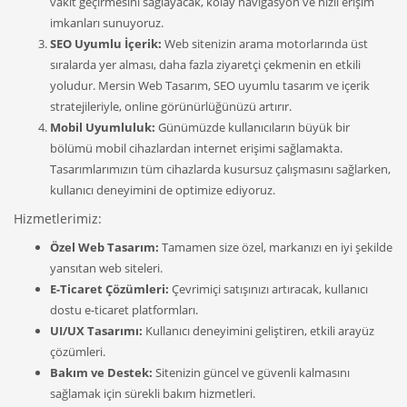
vakit geçirmesini sağlayacak, kolay navigasyon ve hızlı erişim
imkanları sunuyoruz.
SEO Uyumlu İçerik:
Web sitenizin arama motorlarında üst
sıralarda yer alması, daha fazla ziyaretçi çekmenin en etkili
yoludur. Mersin Web Tasarım, SEO uyumlu tasarım ve içerik
stratejileriyle, online görünürlüğünüzü artırır.
Mobil Uyumluluk:
Günümüzde kullanıcıların büyük bir
bölümü mobil cihazlardan internet erişimi sağlamakta.
Tasarımlarımızın tüm cihazlarda kusursuz çalışmasını sağlarken,
kullanıcı deneyimini de optimize ediyoruz.
Hizmetlerimiz:
Özel Web Tasarım:
Tamamen size özel, markanızı en iyi şekilde
yansıtan web siteleri.
E-Ticaret Çözümleri:
Çevrimiçi satışınızı artıracak, kullanıcı
dostu e-ticaret platformları.
UI/UX Tasarımı:
Kullanıcı deneyimini geliştiren, etkili arayüz
çözümleri.
Bakım ve Destek:
Sitenizin güncel ve güvenli kalmasını
sağlamak için sürekli bakım hizmetleri.