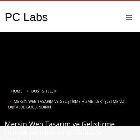
PC Labs
HOME
DOST SITELER
MERSIN WEB TASARIM VE GELIŞTIRME HIZMETLERI İŞLETMENIZI
DIJITALDE GÜÇLENDIRIN
Mersin Web Tasarım ve Geliştirme
Hizmetleri İşletmenizi Dijitalde